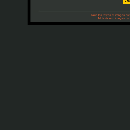
Ou
Tous les textes et images pré
All texts and images on 